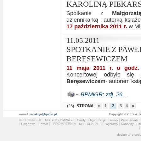
KAROLINĄ PIEKAR
Spotkanie z
Małgorza
dziennikarką i autorką książe
17 października 2011 r.
w Mie
11.05.2011
SPOTKANIE Z PAW
BERĘSEWICZEM
11 maja 2011 r. o godz.
Koncertowej odbyło się
Beręsewiczem
- autorem ksią
BPMiGR: zdj. 26...
«
»
(25)
STRONA
:
1
2
3
4
e-mail:
redakcja@rpinfo.pl
Copyright © 2009 & I
INFORMACJE
|
|
|
|
MIASTO i GMINA »
Urzędy
Organizacje
Szkoły
Przedszkola
|
|
|
WYDARZENIA
|
|
|
Urzędowe
Powiat
KULTURALNE »
Wystawy
Koncerty
Lit
|
design and cod