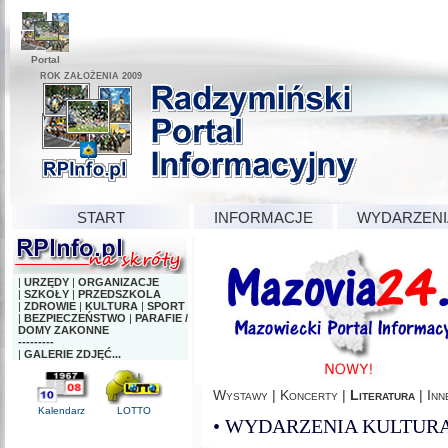
Portal
ROK ZAŁOŻENIA 2009
START
INFORMACJE
WYDARZENI
|
URZĘDY
|
ORGANIZACJE
|
SZKOŁY
|
PRZEDSZKOLA
|
ZDROWIE
|
KULTURA
|
SPORT
|
BEZPIECZEŃSTWO
|
PARAFIE /
DOMY ZAKONNE
---------
|
GALERIE ZDJĘĆ...
Wystawy
|
Koncerty
|
Literatura
|
Inn
Kalendarz
LOTTO
•
WYDARZENIA KULTURALNE