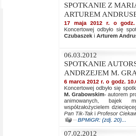
SPOTKANIE Z MARI
ARTUREM ANDRUS
17 maja 2012 r. o godz.
Koncertowej odbyło się spo
Czubaszek
i
Arturem Andr
06.03.2012
SPOTKANIE AUTORS
ANDRZEJEM M. GR
6 marca 2012 r. o godz. 10.
Koncertowej odbyło się spot
M. Grabowskim
- autorem pr
animowanych, bajek m
współzałożycielem dziecięc
Pan Tik-Tak
i
Profesor Cieka
BPMiGR: (zdj. 20)...
07.02.2012