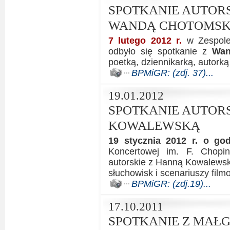
SPOTKANIE AUTORS
WANDĄ CHOTOMS
7 lutego 2012 r.
w Zespole
odbyło się spotkanie z
Wan
poetką, dziennikarką, autorką 
BPMiGR: (zdj. 37)...
19.01.2012
SPOTKANIE AUTORS
KOWALEWSKĄ
19 stycznia 2012 r. o go
Koncertowej im. F. Chopi
autorskie z Hanną Kowalewską
słuchowisk i scenariuszy film
BPMiGR: (zdj.19)...
17.10.2011
SPOTKANIE Z MAŁ