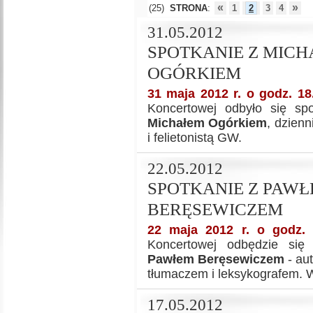
«
»
(25)
STRONA
:
1
2
3
4
31.05.2012
SPOTKANIE Z MIC
OGÓRKIEM
31 maja 2012 r. o godz. 18
Koncertowej odbyło się spo
Michałem Ogórkiem
, dzien
i felietonistą GW.
22.05.2012
SPOTKANIE Z PAW
BERĘSEWICZEM
22 maja 2012 r. o godz. 
Koncertowej odbędzie się 
Pawłem Beręsewiczem
- aut
tłumaczem i leksykografem. 
17.05.2012